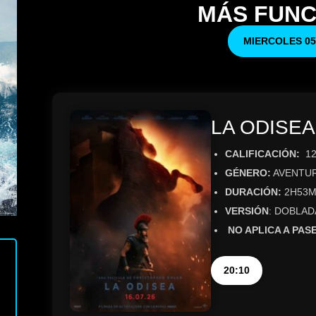
MÁS FUNC
MIERCOLES 0
LA ODISEA
CALIFICACIÓN:
1
GÉNERO:
AVENTURA
DURACIÓN:
2H53M
VERSIÓN
: DOBLAD
NO APLICA A PAS
20:10