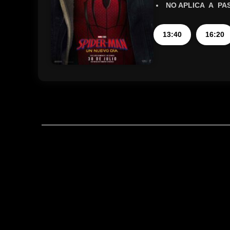
NO APLICA A PA
13:40
16:20