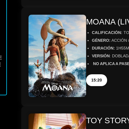
MOANA (LI
CALIFICACIÓN:
TO
GÉNERO:
ACCIÓN 
DURACIÓN:
1H55M
VERSIÓN
: DOBLAD
E
NO APLICA A PAS
E
15:20
TOY STORY