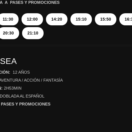
A A PASES Y PROMOCIONES
11:30
12:00
14:20
15:10
15:50
16:
20:30
21:10
ISEA
CIÓN:
12 AÑOS
AVENTURA / ACCIÓN / FANTASÍA
N:
2H53MIN
 DOBLADA AL ESPAÑOL
 PASES Y PROMOCIONES