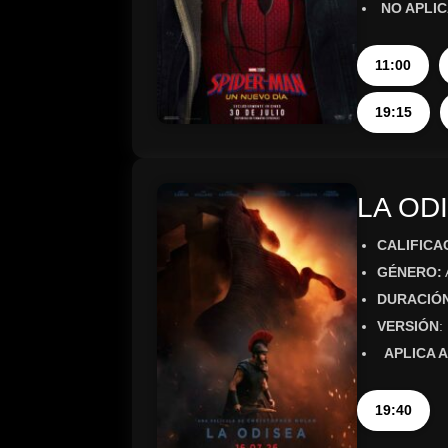
NO APLIC
11:00
19:15
LA OD
CALIFICA
GÉNERO:
DURACIÓ
VERSIÓN
:
APLICA A
19:40