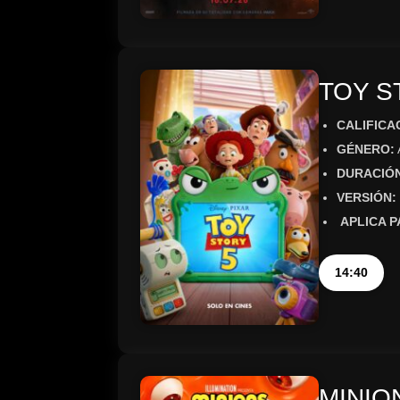
TOY S
CALIFICA
GÉNERO:
DURACIÓ
VERSIÓN:
APLICA P
14:40
MINIO