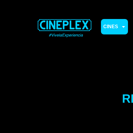
CINES
R