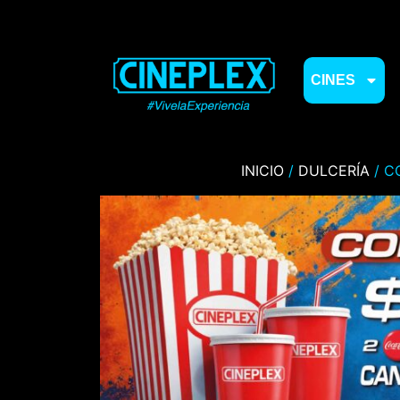
CINES
INICIO
/
DULCERÍA
/ C