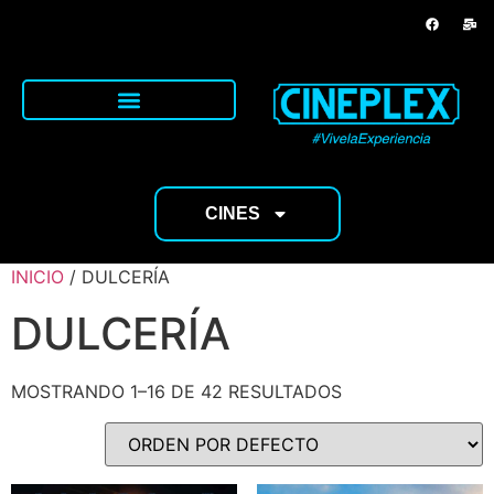
MARKETING EMPRESARIAL
PRÓXIMOS ESTRENOS
CINES
INICIO
/ DULCERÍA
DULCERÍA
MOSTRANDO 1–16 DE 42 RESULTADOS